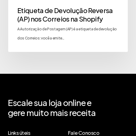
Etiqueta de Devolução Reversa
(AP) nos Correios na Shopify
A Autorização de Postagem (AP) é a etiqueta de devolução
dos Correios: você a emite…
Escale
sua
loja
online
e
gere
muito
mais
receita
Links úteis
Fale Conosco