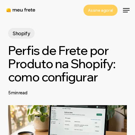
Skip
Men
Assine agora!
to
Close
main
Menu
content
Shopify
Perfis de Frete por
Produto na Shopify:
como configurar
5 min read