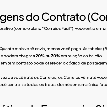
gens do Contrato (Cor
rativo (como o plano “Correios Fácil”), você entra em um
:
Quanto mais você envia, menos você paga. As tabelas (B
e podem chegar a
20% ou 30%
em relação ao balcão.
em tem contrato pode oferecer o código de postagem 
vez de você ir até os Correios, os Correios vêm até você
ocê centraliza todos os fretes do mês em uma única fat