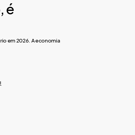
, é
sério em 2026. A economia
!