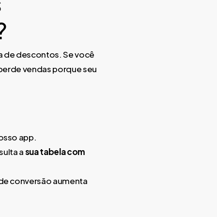
s
?
ela de descontos. Se você
ê perde vendas porque seu
osso app.
sulta a
sua tabela com
 de conversão aumenta