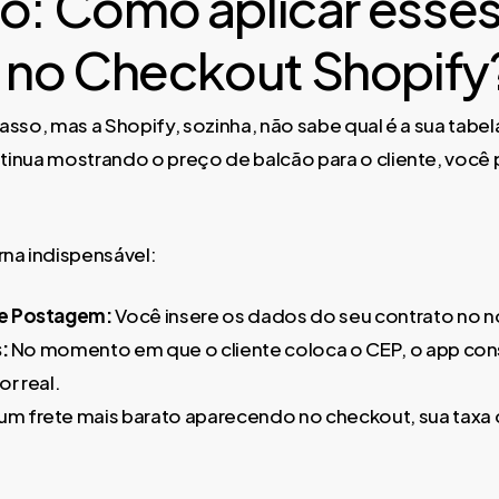
io: Como aplicar esse
 no Checkout Shopify
passo, mas a Shopify, sozinha, não sabe qual é a sua tab
ntinua mostrando o preço de balcão para o cliente, voc
rna indispensável:
de Postagem:
Você insere os dados do seu contrato no n
:
No momento em que o cliente coloca o CEP, o app con
or real.
m frete mais barato aparecendo no checkout, sua taxa