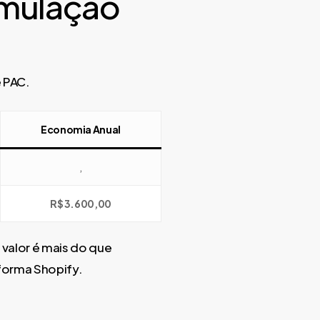
imulação
 PAC.
Economia Anual
,
R$ 3.600,00
e valor é mais do que
aforma Shopify.