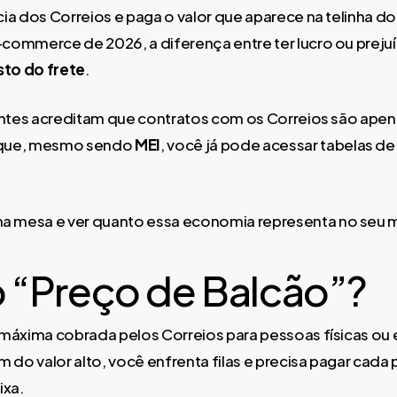
cia dos Correios e paga o valor que aparece na telinha d
-commerce de 2026, a diferença entre ter lucro ou prej
sto do frete
.
ciantes acreditam que contratos com os Correios são ape
é que, mesmo sendo
MEI
, você já pode acessar tabelas d
a mesa e ver quanto essa economia representa no seu 
 o “Preço de Balcão”?
a máxima cobrada pelos Correios para pessoas físicas ou
ém do valor alto, você enfrenta filas e precisa pagar cad
ixa.