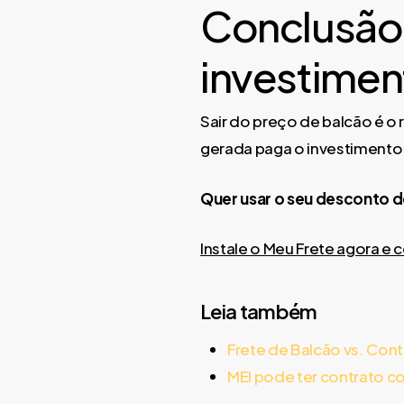
Conclusão:
investimen
Sair do preço de balcão é o
gerada paga o investimento 
Quer usar o seu desconto d
Instale o Meu Frete agora e
Leia também
Frete de Balcão vs. Cont
MEI pode ter contrato c