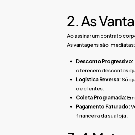
2. As Vanta
Ao assinar um contrato corpo
As vantagens são imediatas
Desconto Progressivo:
oferecem descontos qu
Logística Reversa:
Só qu
de clientes.
Coleta Programada:
Em 
Pagamento Faturado:
V
financeira da sua loja.