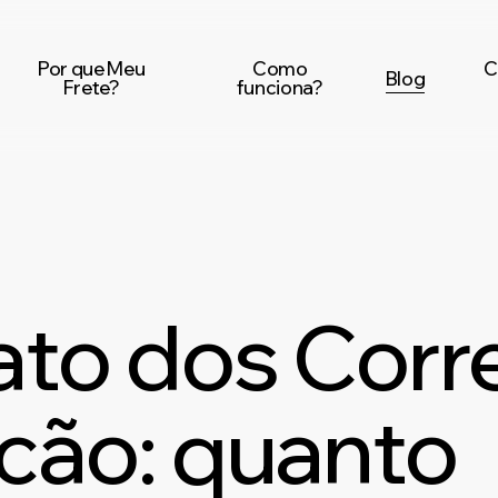
Por que Meu
Como
C
Blog
Frete?
funciona?
ato dos Corr
lcão: quanto