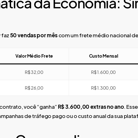
ática da Economia: S
y faz
50 vendas por mês
com um frete médio nacional de
Valor Médio Frete
Custo Mensal
R$ 32,00
R$ 1.600,00
R$ 26,00
R$ 1.300,00
 contrato, você “ganha”
R$ 3.600,00 extras no ano
. Ess
campanhas de tráfego pago ou o custo anual da sua plat