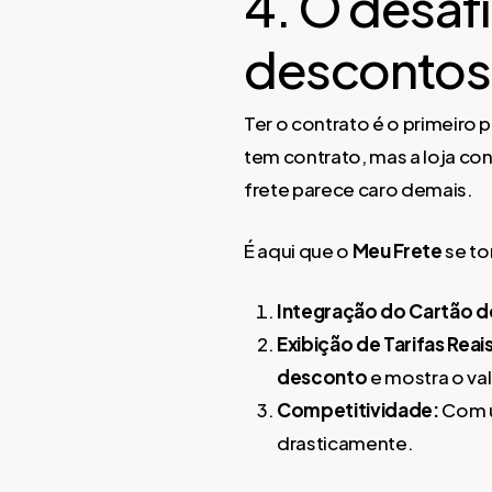
4. O desaf
descontos
Ter o contrato é o primeiro 
tem contrato, mas a loja co
frete parece caro demais.
É aqui que o
Meu Frete
se to
Integração do Cartão 
Exibição de Tarifas Reais
desconto
e mostra o val
Competitividade:
Com u
drasticamente.