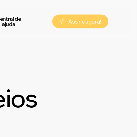
entral de
A
s
s
i
n
e
a
g
o
r
a
!
ajuda
eios