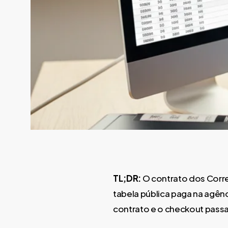
TL;DR:
O contrato dos Corre
tabela pública paga na agên
contrato e o checkout passa