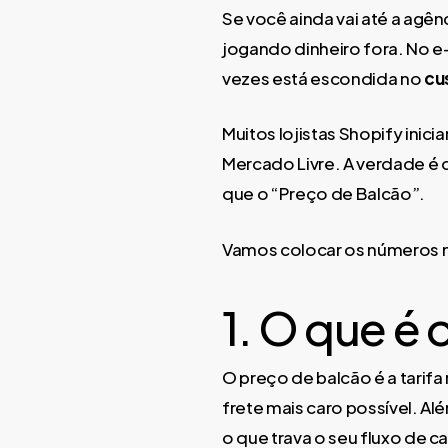
Se você ainda vai até a agên
jogando dinheiro fora. No e
vezes está escondida no
cu
Muitos lojistas Shopify ini
Mercado Livre. A verdade 
que o “Preço de Balcão”.
Vamos colocar os números n
1. O que é
O preço de balcão é a tarif
frete mais caro possível. Al
o que trava o seu fluxo de ca