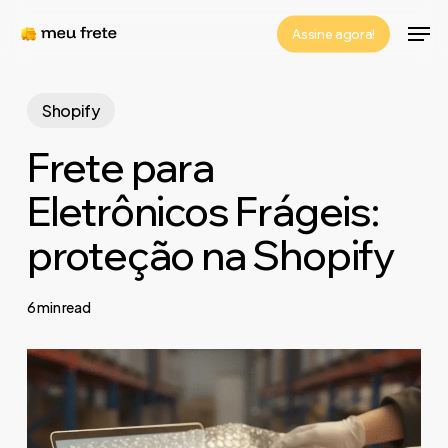
Skip
Men
Assine agora!
to
Close
main
Menu
content
Shopify
Frete para
Eletrônicos Frágeis:
proteção na Shopify
6 min read