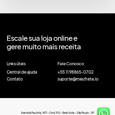
Escale
sua
loja
online
e
gere
muito
mais
receita
Links úteis
Fale Conosco
Central de ajuda
+55 11 98865-0702
Contato
suporte@meufrete.io
Avenida Paulista, 1471 – Conj 1110 – Bela Vista – São Paulo – SP