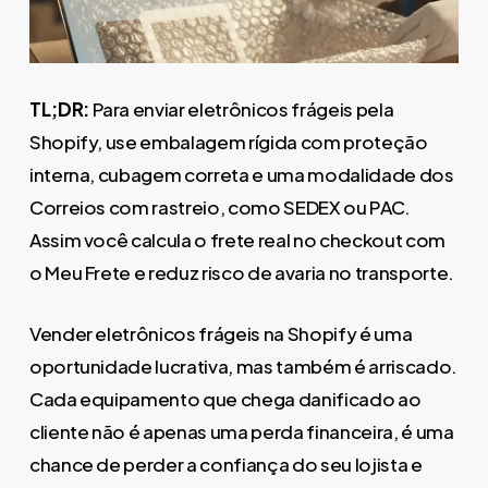
TL;DR:
Para enviar eletrônicos frágeis pela
Shopify, use embalagem rígida com proteção
interna, cubagem correta e uma modalidade dos
Correios com rastreio, como SEDEX ou PAC.
Assim você calcula o frete real no checkout com
o Meu Frete e reduz risco de avaria no transporte.
Vender eletrônicos frágeis na Shopify é uma
oportunidade lucrativa, mas também é arriscado.
Cada equipamento que chega danificado ao
cliente não é apenas uma perda financeira, é uma
chance de perder a confiança do seu lojista e