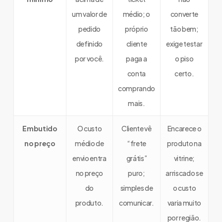
um valor de
médio; o
converte
pedido
próprio
tão bem;
definido
cliente
exige testar
por você.
paga a
o piso
conta
certo.
comprando
mais.
Embutido
O custo
Cliente vê
Encarece o
no preço
médio de
“frete
produto na
envio entra
grátis”
vitrine;
no preço
puro;
arriscado se
do
simples de
o custo
produto.
comunicar.
varia muito
por região.