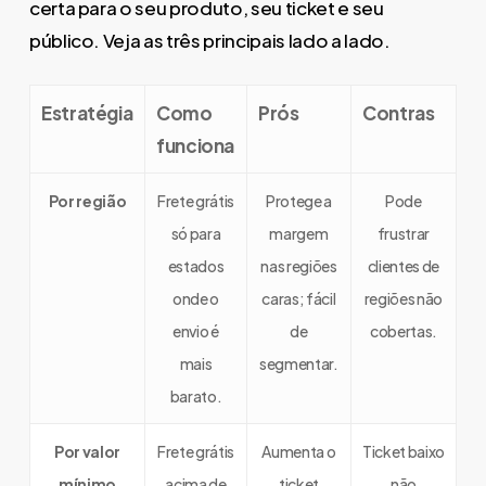
certa para o seu produto, seu ticket e seu
público. Veja as três principais lado a lado.
Estratégia
Como
Prós
Contras
funciona
Por região
Frete grátis
Protege a
Pode
só para
margem
frustrar
estados
nas regiões
clientes de
onde o
caras; fácil
regiões não
envio é
de
cobertas.
mais
segmentar.
barato.
Por valor
Frete grátis
Aumenta o
Ticket baixo
mínimo
acima de
ticket
não