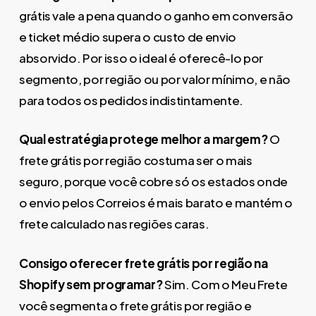
grátis vale a pena quando o ganho em conversão
e ticket médio supera o custo de envio
absorvido. Por isso o ideal é oferecê-lo por
segmento, por região ou por valor mínimo, e não
para todos os pedidos indistintamente.
Qual estratégia protege melhor a margem?
O
frete grátis por região costuma ser o mais
seguro, porque você cobre só os estados onde
o envio pelos Correios é mais barato e mantém o
frete calculado nas regiões caras.
Consigo oferecer frete grátis por região na
Shopify sem programar?
Sim. Com o Meu Frete
você segmenta o frete grátis por região e