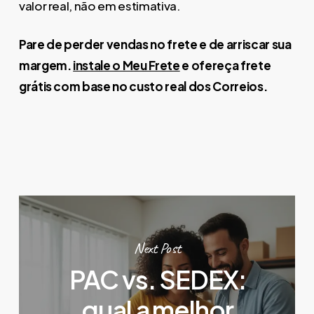
valor real, não em estimativa.
Pare de perder vendas no frete e de arriscar sua
margem.
instale o Meu Frete
e ofereça frete
grátis com base no custo real dos Correios.
Next Post
PAC vs. SEDEX:
qual a melhor