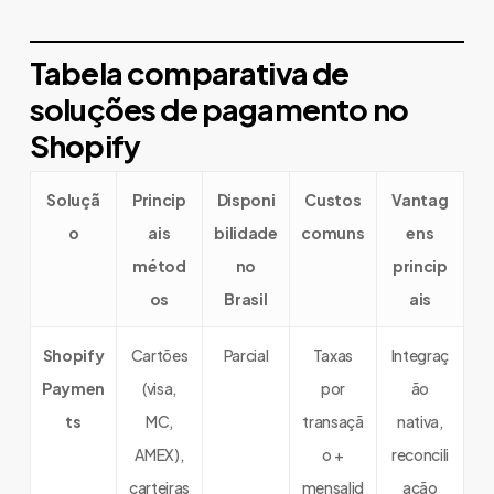
Tabela comparativa de
soluções de pagamento no
Shopify
Soluçã
Princip
Disponi
Custos
Vantag
o
ais
bilidade
comuns
ens
métod
no
princip
os
Brasil
ais
Shopify
Cartões
Parcial
Taxas
Integraç
Paymen
(visa,
por
ão
ts
MC,
transaçã
nativa,
AMEX),
o +
reconcili
carteiras
mensalid
ação