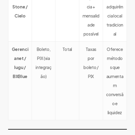
Stone /
cia +
adquirên
Cielo
mensalid
cia local
ade
tradicion
possível
al
Gerenci
Boleto,
Total
Taxas
Oferece
anet /
PIX (via
por
método
Iugu /
integraç
boleto /
s que
BXBlue
ão)
PIX
aumenta
m
conversã
o e
liquidez