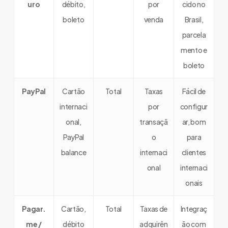
uro
débito,
por
cido no
boleto
venda
Brasil,
parcela
mento e
boleto
PayPal
Cartão
Total
Taxas
Fácil de
internaci
por
configur
onal,
transaçã
ar, bom
PayPal
o
para
balance
internaci
clientes
onal
internaci
onais
Pagar.
Cartão,
Total
Taxas de
Integraç
me /
débito
adquirên
ão com