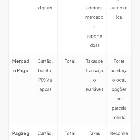
digitais
ade (nos
automát
mercado
ica
s
suporta
dos)
Mercad
Cartão,
Total
Taxas de
Forte
o Pago
boleto,
transaçã
aceitaçã
PIX (via
o
o local,
apps)
(variável)
opções
de
parcela
mento
PagSeg
Cartão,
Total
Taxas
Reconhe