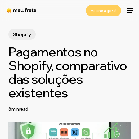
Skip
Men
Assine agora!
to
Close
main
Menu
content
Shopify
Pagamentos no
Shopify, comparativo
das soluções
existentes
8 min read