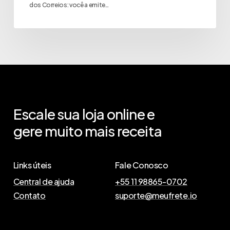
dos Correios: você a emite…
Escale
sua
loja
online
e
gere
muito
mais
receita
Links úteis
Fale Conosco
Central de ajuda
+55 11 98865-0702
Contato
suporte@meufrete.io