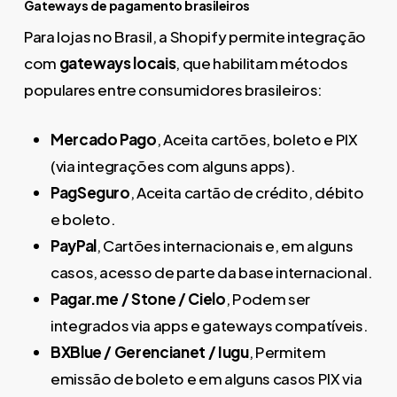
Gateways de pagamento brasileiros
Para lojas no Brasil, a Shopify permite integração
com
gateways locais
, que habilitam métodos
populares entre consumidores brasileiros:
Mercado Pago
, Aceita cartões, boleto e PIX
(via integrações com alguns apps).
PagSeguro
, Aceita cartão de crédito, débito
e boleto.
PayPal
, Cartões internacionais e, em alguns
casos, acesso de parte da base internacional.
Pagar.me / Stone / Cielo
, Podem ser
integrados via apps e gateways compatíveis.
BXBlue / Gerencianet / Iugu
, Permitem
emissão de boleto e em alguns casos PIX via