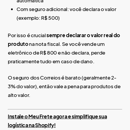
automática
Com seguro adicional: você declara o valor
(exemplo: R$ 500)
Por isso é crucial
sempre declarar o valor real do
produto
na nota fiscal. Se você vende um
eletrônico de R$ 800 e não declara, perde
praticamente tudo em caso de dano.
O seguro dos Correios é barato (geralmente 2-
3% do valor), então vale a pena para produtos de
alto valor.
Instale o Meu Frete agora e simplifique sua
logística na Shopify!