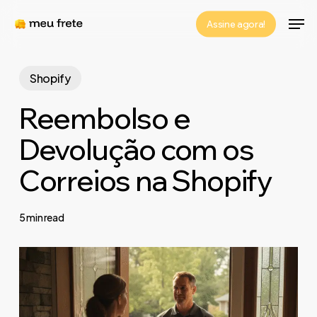
Skip
Men
Assine agora!
to
Close
main
Menu
content
Shopify
Reembolso e
Devolução com os
Correios na Shopify
5 min read