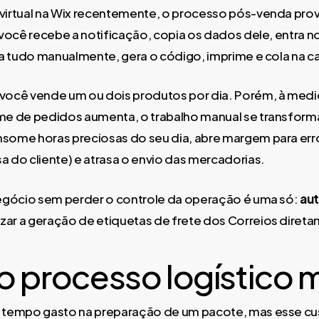
 virtual na Wix recentemente, o processo pós-venda pr
 você recebe a notificação, copia os dados dele, entra n
ta tudo manualmente, gera o código, imprime e cola na ca
 você vende um ou dois produtos por dia. Porém, à me
me de pedidos aumenta, o trabalho manual se transform
some horas preciosas do seu dia, abre margem para err
a do cliente) e atrasa o envio das mercadorias.
negócio sem perder o controle da operação é uma só:
au
ar a geração de etiquetas de frete dos Correios diretam
o processo logístico 
 tempo gasto na preparação de um pacote, mas esse cust