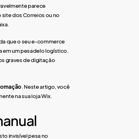
ovavelmente parece
o site dos Correios ou no
ixa.
dida que o seu e-commerce
a em um pesadelo logístico.
os graves de digitação
tomação
. Neste artigo, você
ente na sua loja Wix.
manual
o invisível pesa no