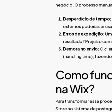
negócio. O processo manual 
Desperdício de tempo:
externos poderia ser u
Erros de expedição:
Um 
resultado? Prejuízo com 
Demora no envio:
O cli
(handling time), fazend
Como func
na Wix?
Para transformar esse proces
Store ao sistema de postag