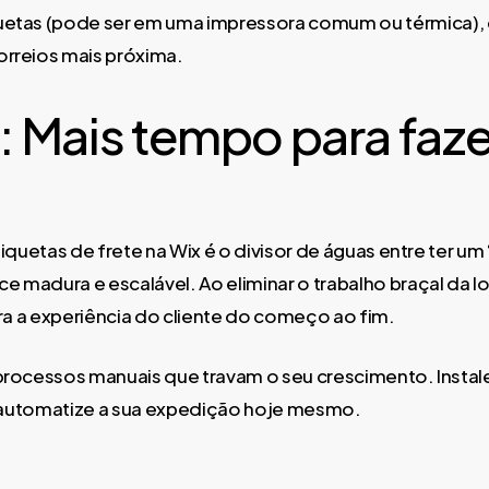
uetas (pode ser em uma impressora comum ou térmica), c
orreios mais próxima.
 Mais tempo para fazer
quetas de frete na Wix é o divisor de águas entre ter um 
adura e escalável. Ao eliminar o trabalho braçal da log
ra a experiência do cliente do começo ao fim.
ocessos manuais que travam o seu crescimento. Instale
 automatize a sua expedição hoje mesmo.