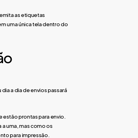
emita as etiquetas
 em uma única tela dentro do
ão
u dia a dia de envios passará
e estão prontas para envio.
ma a uma, mas como os
onto para impressão.