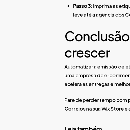
Passo 3:
Imprima as etiq
leve até a agência dos C
Conclusão:
crescer
Automatizar a emissão de eti
uma empresa de e-commerce m
acelera as entregas e melho
Pare de perder tempo com pr
Correios
na sua Wix Store e
Leia também