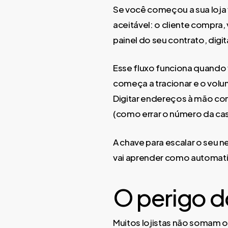
Se você começou a sua loja
aceitável: o cliente compra,
painel do seu contrato, digi
Esse fluxo funciona quando
começa a tracionar e o volu
Digitar endereços à mão con
(como errar o número da cas
A chave para escalar o seu 
vai aprender como automatiz
O perigo d
Muitos lojistas não somam o