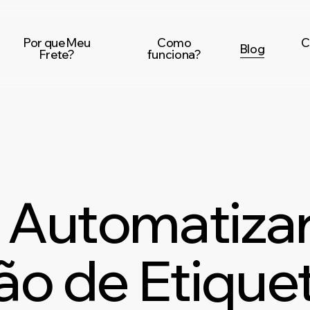
Por que Meu
Como
C
Blog
Frete?
funciona?
Automatizar
ão de Etique