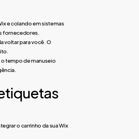
ix e colando em sistemas
s fornecedores.
 voltar para você. O
ito.
m o tempo de manuseio
gência.
etiquetas
tegrar o carrinho da sua Wix