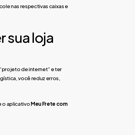
ole nas respectivas caixas e
 sua loja
“projeto de internet” e ter
ística, você reduz erros,
 o aplicativo
Meu Frete com