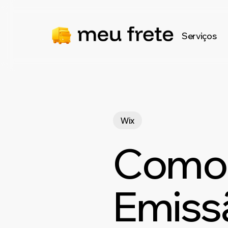
Skip
to
Serviços
main
content
Wix
Como 
Emiss