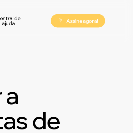
entral de
A
s
s
i
n
e
a
g
o
r
a
!
ajuda
 a
tas de