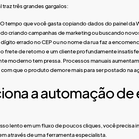
traz três grandes gargalos:
O tempo que você gasta copiando dados do painel da W
sado criando campanhas de marketing ou buscando novo
dígito errado no CEP ou no nome da rua faz a encomenda
o frete de retorno e um cliente profundamente insatisfe
ente moderno tem pressa. Processos manuais aumenta
o com que o produto demore mais para ser postado na a
iona a automação de 
so lento em um fluxo de poucos cliques, você precisa in
em através de uma ferramenta especialista.