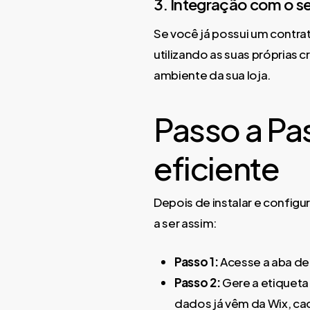
3. Integração com o s
Se você já possui um contra
utilizando as suas próprias 
ambiente da sua loja.
Passo a Pa
eficiente
Depois de instalar e configu
a ser assim:
Passo 1:
Acesse a aba de 
Passo 2:
Gere a etiqueta
dados já vêm da Wix, cad