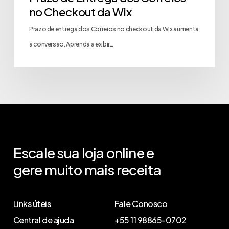
no Checkout da Wix
Prazo de entrega dos Correios no checkout da Wix aumenta
a conversão. Aprenda a exibir…
Escale
sua
loja
online
e
gere
muito
mais
receita
Links úteis
Fale Conosco
Central de ajuda
+55 11 98865-0702