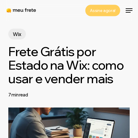
Skip
Men
Assine agora!
to
Close
main
Menu
content
Wix
Frete Grátis por
Estado na Wix: como
usar e vender mais
7 min read